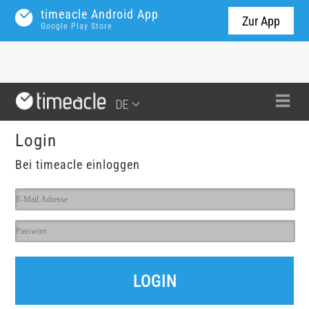
timeacle Android App
Zur App
Google Play Store
DE
Login
Bei timeacle einloggen
LOGIN